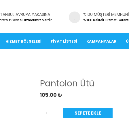
STANBUL AVRUPA YAKASINA
%100 MÜŞTERI MEMNUNI
cretsiz Servis Hizmetimiz Vardır
%100 Kaliteli Hizmet Garanti
HIZMET BÖLGELERI
FIYAT LISTESI
KAMPANYALAR
Ü
Pantolon Ütü
105.00
₺
SEPETE EKLE