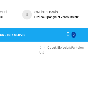
YETI
ONLINE SIPARIŞ
si
Hızlıca Siparişinizi Verebilirsiniz
CRETSIZ SERVIS
0
/
Çocuk Elbiseleri
/Pantolon
Ütü