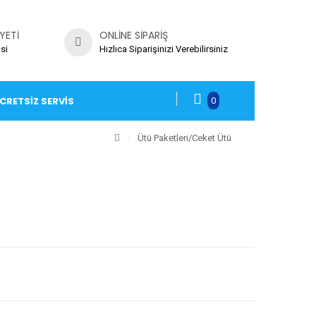
YETI
ONLINE SIPARIŞ
si
Hızlıca Siparişinizi Verebilirsiniz
CRETSIZ SERVIS
0
/
Ütü Paketleri
/Ceket Ütü