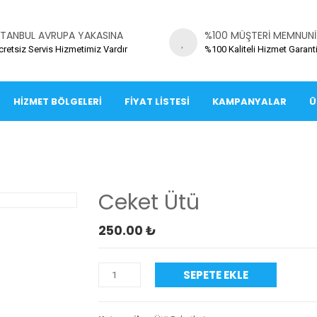
STANBUL AVRUPA YAKASINA
%100 MÜŞTERI MEMNUNI
cretsiz Servis Hizmetimiz Vardır
%100 Kaliteli Hizmet Garanti
HIZMET BÖLGELERI
FIYAT LISTESI
KAMPANYALAR
Ü
Ceket Ütü
250.00
₺
SEPETE EKLE