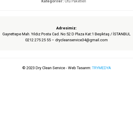
Kategoriler:
Ütü Paketleri
Adresimiz:
Gayrettepe Mah. Yıldız Posta Cad. No:52 D Plaza Kat:1 Beşiktaş / İSTANBUL
0212 275 25 55 – drycleanservice34@gmail.com
© 2023 Dry Clean Service - Web Tasarım:
TRYMEDYA