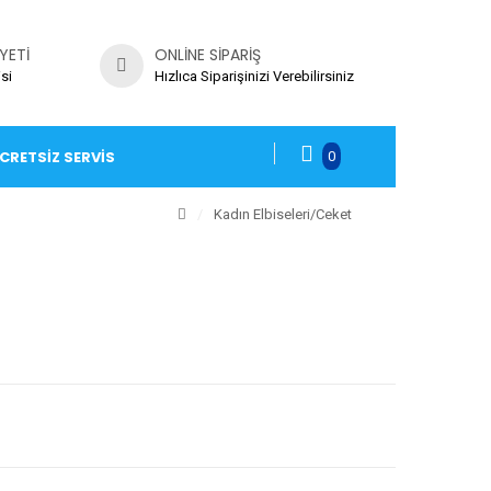
YETI
ONLINE SIPARIŞ
si
Hızlıca Siparişinizi Verebilirsiniz
CRETSIZ SERVIS
0
/
Kadın Elbiseleri
/Ceket