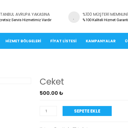
STANBUL AVRUPA YAKASINA
%100 MÜŞTERI MEMNUNI
cretsiz Servis Hizmetimiz Vardır
%100 Kaliteli Hizmet Garanti
HIZMET BÖLGELERI
FIYAT LISTESI
KAMPANYALAR
Ü
Ceket
500.00
₺
SEPETE EKLE