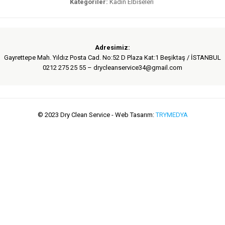
Kategoriler:
Kadın Elbiseleri
Adresimiz:
Gayrettepe Mah. Yıldız Posta Cad. No:52 D Plaza Kat:1 Beşiktaş / İSTANBUL
0212 275 25 55 – drycleanservice34@gmail.com
© 2023 Dry Clean Service - Web Tasarım:
TRYMEDYA